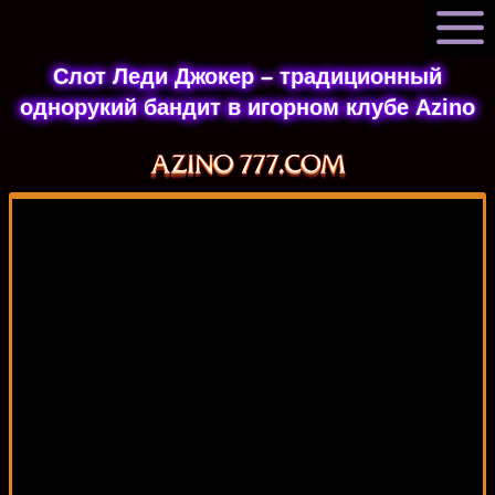
Слот Леди Джокер – традиционный
однорукий бандит в игорном клубе Azino