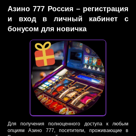
Азино 777 Россия – регистрация
и вход в личный кабинет с
бонусом для новичка
Для получения полноценного доступа к любым
опциям Азино 777, посетители, проживающие в