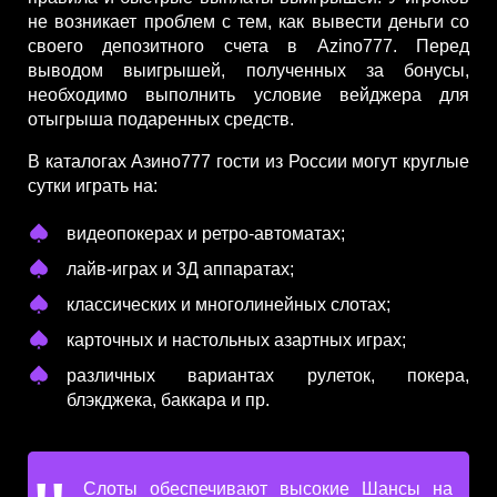
не возникает проблем с тем, как вывести деньги со
своего депозитного счета в Azino777. Перед
выводом выигрышей, полученных за бонусы,
необходимо выполнить условие вейджера для
отыгрыша подаренных средств.
В каталогах Азино777 гости из России могут круглые
сутки играть на:
видеопокерах и ретро-автоматах;
лайв-играх и 3Д аппаратах;
классических и многолинейных слотах;
карточных и настольных азартных играх;
различных вариантах рулеток, покера,
блэкджека, баккара и пр.
Слоты обеспечивают высокие Шансы на