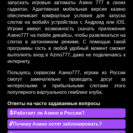
запускать игровые автоматы Азино 777 в своих
гаджетах. Адаптивная мобильная версия казино
обеспечивает комфортные условия для запуска
слотов на мобайл устройствах с Андроид или iOS.
Игроки имеют возможность скачать приложение
Азино777 на mobile девайсы, чтобы развлекаться на
слотах в автономном режиме. С помощью такой
программы гость в любой удобный момент сможет
выполнять вход в Azino777, даже не подключаясь к
интернету.
Пользуясь сервисом Азино777, игроки из России
смогут замечательно проводить досуг за
интересными и прибыльными слотами этого
популярного виртуального гемблинг клуба.
Ответы на часто задаваемые вопросы
🔝Работает ли Азино в России?
🔓Почему Азино хотят заблокировать?