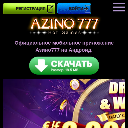
РЕГИСТРАЦИЯ
ВОЙТИ
Официальное мобильное приложение
Азино777 на Андроид.