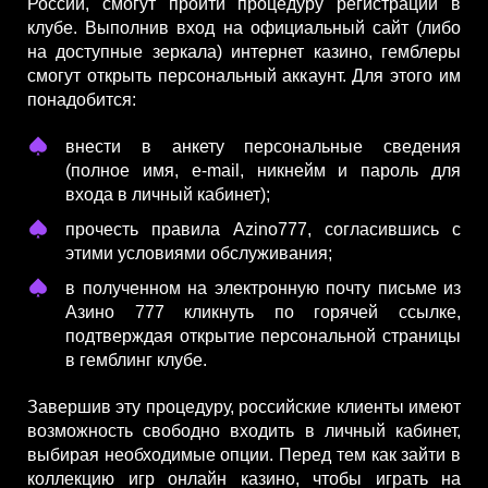
России, смогут пройти процедуру регистрации в
клубе. Выполнив вход на официальный сайт (либо
на доступные зеркала) интернет казино, гемблеры
смогут открыть персональный аккаунт. Для этого им
понадобится:
внести в анкету персональные сведения
(полное имя, е-mail, никнейм и пароль для
входа в личный кабинет);
прочесть правила Azino777, согласившись с
этими условиями обслуживания;
в полученном на электронную почту письме из
Азино 777 кликнуть по горячей ссылке,
подтверждая открытие персональной страницы
в гемблинг клубе.
Завершив эту процедуру, российские клиенты имеют
возможность свободно входить в личный кабинет,
выбирая необходимые опции. Перед тем как зайти в
коллекцию игр онлайн казино, чтобы играть на