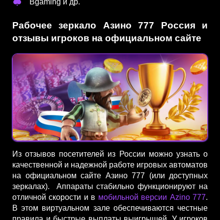
Bgaming и др.
Рабочее зеркало Азино 777 Россия и
отзывы игроков на официальном сайте
Из отзывов посетителей из России можно узнать о
качественной и надежной работе игровых автоматов
на официальном сайте Азино 777 (или доступных
зеркалах). Аппараты стабильно функционируют на
отличной скорости и в
мобильной версии Azino 777
.
В этом виртуальном зале обеспечиваются честные
правила и быстрые выплаты выигрышей. У игроков