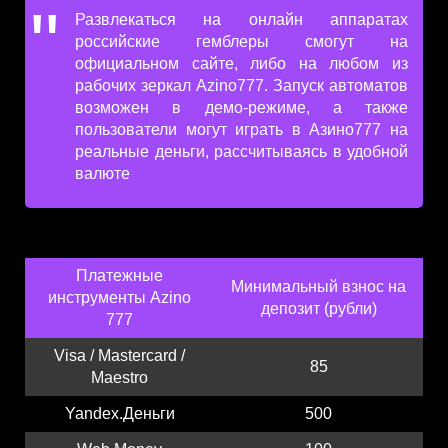
Развлекаться на онлайн аппаратах
российские гемблеры смогут на
официальном сайте, либо на любом из
рабочих зеркал Azino777. Запуск автоматов
возможен в демо-режиме, а также
пользователи могут играть в Азино777 на
реальные деньги, рассчитываясь в удобной
валюте
Платежные
Минимальный взнос на
инструменты Azino
депозит (рубли)
777
Visa / Mastercard /
85
Maestro
Yandex.Деньги
500