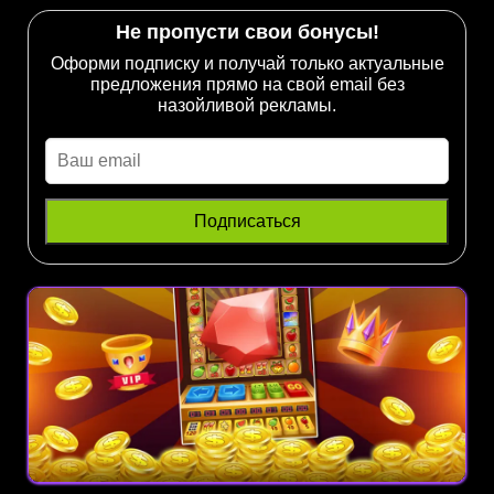
Не пропусти свои бонусы!
Оформи подписку и получай только актуальные
предложения прямо на свой email без
назойливой рекламы.