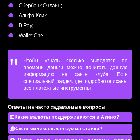
Сбербанк Онлайн;
Альфа-Клик;
B Pay;
Wallet One.
Чтобы узнать сколько выводятся по
времени деньги можно почитать данную
информацию на сайте клуба. Есть
специальный раздел, где подробно описаны
все платежные инструменты
Ответы на часто задаваемые вопросы
💵Какие валюты поддерживаются в Азино?
💰Какая минимальная сумма ставки?