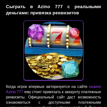
Сыграть в Azino 777 с реальными
деньгами: привязка реквизитов
Когда игрок впервые авторизуется на сайте
казино
Azino 777
ему стоит привязать к аккаунту платежные
реквизиты. Официальный сайт даст возможность
ознакомиться с доступными платежными