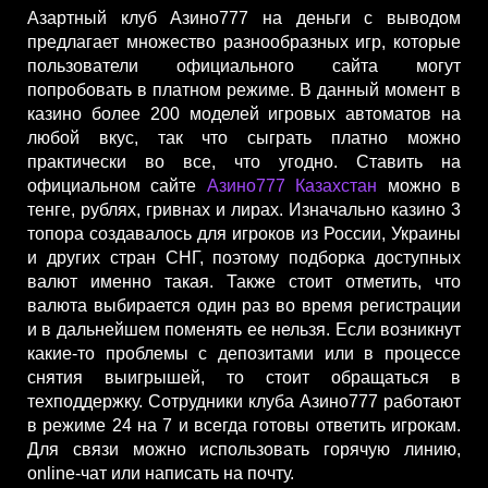
Азартный клуб Азино777 на деньги с выводом
предлагает множество разнообразных игр, которые
пользователи официального сайта могут
попробовать в платном режиме. В данный момент в
казино более 200 моделей игровых автоматов на
любой вкус, так что сыграть платно можно
практически во все, что угодно. Ставить на
официальном сайте
Азино777 Казахстан
можно в
тенге, рублях, гривнах и лирах. Изначально казино 3
топора создавалось для игроков из России, Украины
и других стран СНГ, поэтому подборка доступных
валют именно такая. Также стоит отметить, что
валюта выбирается один раз во время регистрации
и в дальнейшем поменять ее нельзя. Если возникнут
какие-то проблемы с депозитами или в процессе
снятия выигрышей, то стоит обращаться в
техподдержку. Сотрудники клуба Азино777 работают
в режиме 24 на 7 и всегда готовы ответить игрокам.
Для связи можно использовать горячую линию,
online-чат или написать на почту.