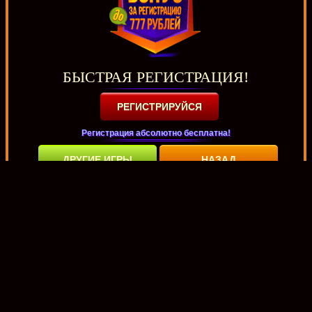
БЫСТРАЯ РЕГИСТРАЦИЯ!
РЕГИСТРИРУЙСЯ
Регистрация абсолютно бесплатна!
ДРУГИЕ ИГРЫ
НАЗАД
Топ ИГР