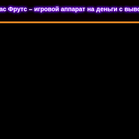
ас Фрутс – игровой аппарат на деньги с выв