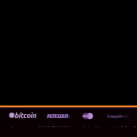
нзия Curacao, номер 8048/JAZ2015-009 адрес VictoryWillbeours N.V..O. Box 476
cao, E-Commerce Park Vredenberg